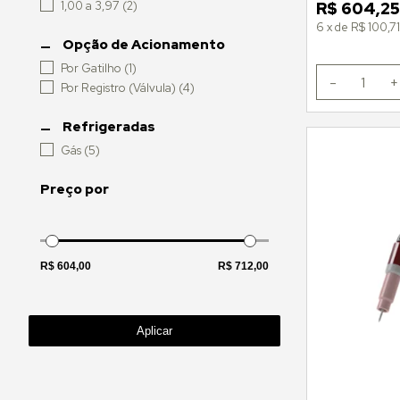
1,00 a 3,97
(2)
R$
604,2
6
x
de
R$ 100,7
Opção de Acionamento
Por Gatilho
(1)
-
1
+
Por Registro (Válvula)
(4)
Refrigeradas
Gás
(5)
Preço por
Aplicar