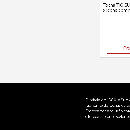
Tocha TIG SU
silicone com 
Pro
Fundada em 1980, a Sumig 
fabricante de tochas de 
Entregamos a solução comp
oferecendo um excelente 