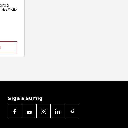
corpo
ápido 9MM
l
Siga a Sumig