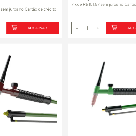
5
7
x
de
R$ 101,67
sem juros
no
Cartão
1
sem juros
no
Cartão de crédito
-
1
+
ADICIONAR
ADIC