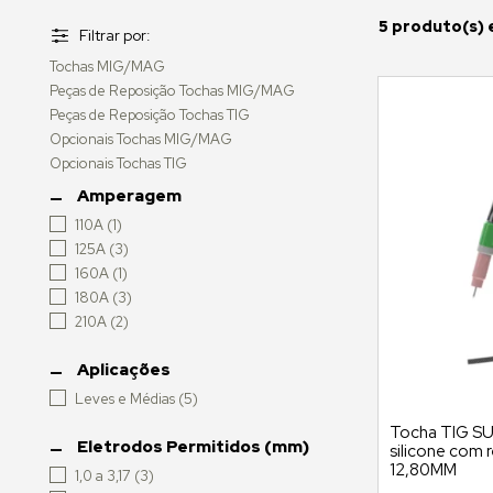
5
Filtrar por:
Tochas MIG/MAG
Peças de Reposição Tochas MIG/MAG
Peças de Reposição Tochas TIG
Opcionais Tochas MIG/MAG
Opcionais Tochas TIG
Amperagem
110A
(1)
125A
(3)
160A
(1)
180A
(3)
210A
(2)
Aplicações
Leves e Médias
(5)
Tocha TIG SU
Eletrodos Permitidos (mm)
silicone com 
12,80MM
1,0 a 3,17
(3)