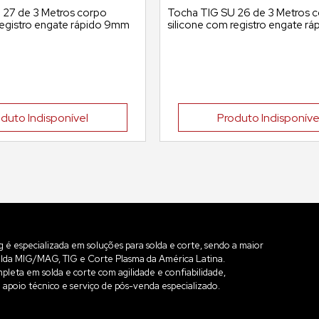
 27 de 3 Metros corpo
Tocha TIG SU 26 de 3 Metros 
registro engate rápido 9mm
silicone com registro engate r
duto Indisponível
Produto Indisponíve
é especializada em soluções para solda e corte, sendo a maior
solda MIG/MAG, TIG e Corte Plasma da América Latina.
leta em solda e corte com agilidade e confiabilidade,
apoio técnico e serviço de pós-venda especializado.