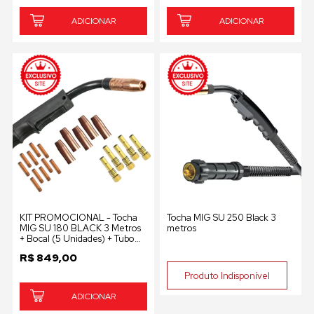
ADICIONAR
ADICIONAR
KIT PROMOCIONAL - Tocha
Tocha MIG SU 250 Black 3
MIG SU 180 BLACK 3 Metros
metros
+ Bocal (5 Unidades) + Tubo
de Contato (10 Unidades) +
R$
849,00
Porta bico difusor (5
UNIDADES)
Produto Indisponível
ADICIONAR