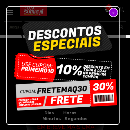
0
×
VEJA A OFERTA DA
SEMANA
POR TEMPO
LIMITADO!!!
Dias Horas
Minutos Segundos
EM BREVE MAIS UMA