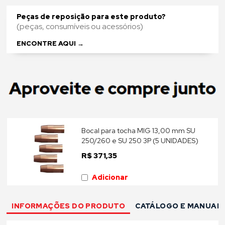
WhatsApp
Peças de reposição para este produto?
(peças, consumíveis ou acessórios)
Copiar
ENCONTRE AQUI →
link
Bocal para tocha MIG 13,00 mm SU
250/260 e SU 250 3P (5 UNIDADES)
R$ 371,35
Adicionar
INFORMAÇÕES DO PRODUTO
CATÁLOGO E MANUAL