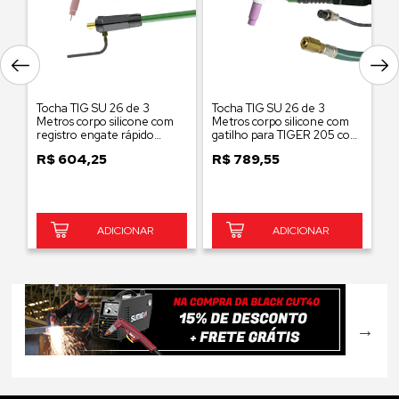
Tocha TIG SU 26 de 3
Tocha TIG SU 26 de 3
T
Metros corpo silicone com
Metros corpo silicone com
4,
registro engate rápido
gatilho para TIGER 205 com
e
12,80MM
KIT 1900.3080 - Alta
R$
604,25
R$
789,55
R
frequência HF (high
frequency)
ADICIONAR
ADICIONAR