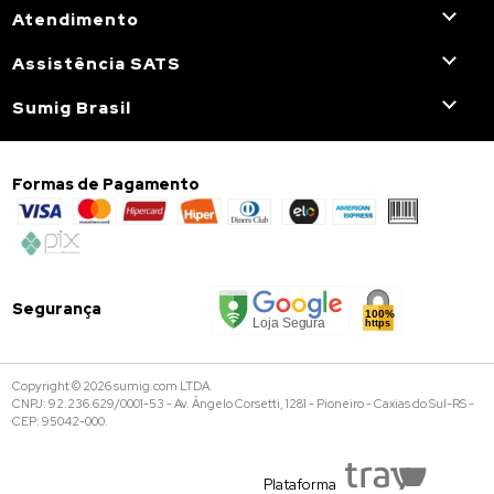
Atendimento
Assistência SATS
Sumig Brasil
Formas de Pagamento
Segurança
Copyright © 2026 sumig.com LTDA.
CNPJ: 92.236.629/0001-53 - Av. Ângelo Corsetti, 1281 - Pioneiro - Caxias do Sul-RS -
CEP: 95042-000.
Plataforma