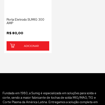
Porta Eletrodo SUMIG 300
AMP
R$
80,00
ADICIONAR
Fundada em 1980, a Sumig é especializada em soluções para solda e
corte, sendo a maior fabricante de tochas de solda MIG/MAG, TIG e
Corte Plasma da América Latina. Entregamos a solução completa em