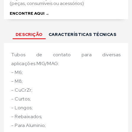
(peças, consumíveis ou acessórios)
Copiar
ENCONTRE AQUI →
link
DESCRIÇÃO
CARACTERÍSTICAS TÉCNICAS
Tubos de contato para diversas
aplicações MIG/MAG:
- M6;
- M8;
- CuCrZr;
- Curtos;
- Longos;
- Rebaixados;
- Para Aluminio;