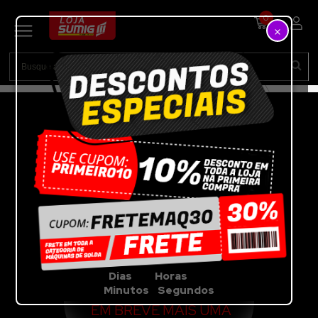
0
×
VEJA A OFERTA DA
SEMANA
POR TEMPO
LIMITADO!!!
Dias Horas
Minutos Segundos
EM BREVE MAIS UMA