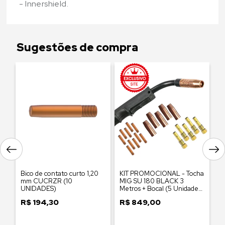
- Innershield.
Sugestões de compra
Bico de contato curto 1,20
KIT PROMOCIONAL - Tocha
B
mm CUCRZR (10
MIG SU 180 BLACK 3
M
UNIDADES)
Metros + Bocal (5 Unidades)
U
+ Tubo de Contato (10
R$
194,30
R$
849,00
R
Unidades) + Porta bico
difusor (5 UNIDADES)