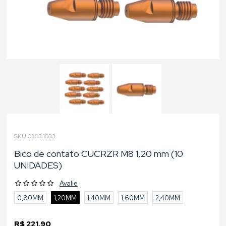
SKU 0503.1033
Bico de contato CUCRZR M8 1,20 mm (10
UNIDADES)
Avalie
0,80MM
1,20MM
1,40MM
1,60MM
2,40MM
R$ 221,90