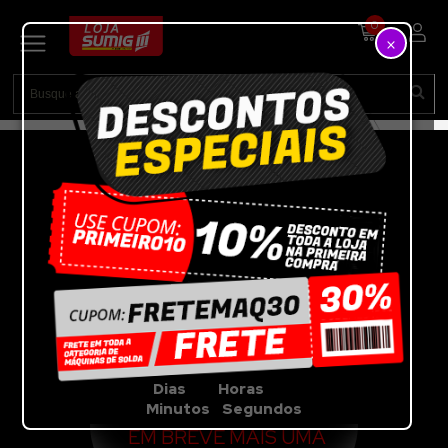
0
×
VEJA A OFERTA DA
SEMANA
POR TEMPO
LIMITADO!!!
Dias Horas
Minutos Segundos
EM BREVE MAIS UMA