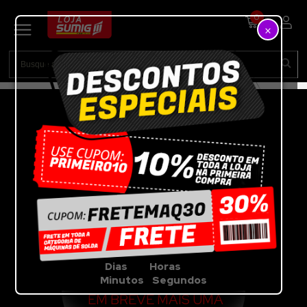
0
×
VEJA A OFERTA DA
SEMANA
POR TEMPO
LIMITADO!!!
Dias Horas
Minutos Segundos
EM BREVE MAIS UMA