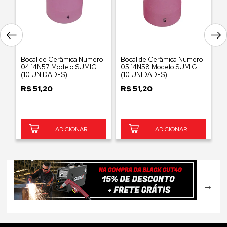
Bocal de Cerâmica Numero
Bocal de Cerâmica Numero
B
04 14N57 Modelo SUMIG
05 14N58 Modelo SUMIG
1
(10 UNIDADES)
(10 UNIDADES)
U
R$
51,20
R$
51,20
R
ADICIONAR
ADICIONAR