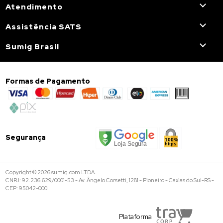
Atendimento
Assistência SATS
Sumig Brasil
Formas de Pagamento
Segurança
Copyright © 2026 sumig.com LTDA.
CNPJ: 92.236.629/0001-53 - Av. Ângelo Corsetti, 1281 - Pioneiro - Caxias do Sul-RS -
CEP: 95042-000.
Plataforma